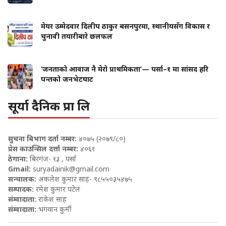
मेयर उम्मेदवार दिलीप ठाकुर बसनपुरमा, स्थानीयसँग विकास र
चुनावी तयारीबारे छलफल
‘जनताको आवाज नै मेरो प्राथमिकता’— पर्सा–१ मा सांसद हरि
पन्तको जनभेटघाट
सूर्या दैनिक प्रा लि
सुचना बिभाग दर्ता नम्बर:
४०७५ (२०७९/८०)
प्रेस काउन्सिल दर्त्ता नम्बर:
४०६१
ठेगाना:
बिरगंज- १३ , पर्सा
Gmail:
suryadainik@gmail.com
सन्चालक:
अकलेश कुमार साह- ९८५५०३५४७५
सम्पादक:
रमेश कुमार पटेल
संम्वादाता:
राकेश साह
संम्वादाता:
भगवान कुर्मी