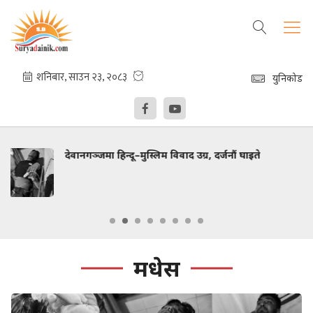
युनिकोड
उग्र, दर्जनौं घाइते
पकहाँमैनपुरमा शैक्षिक सुधारको न
माविमा English Medium र स
मधेस