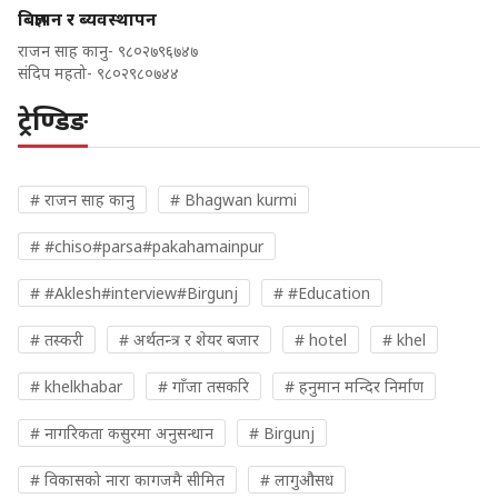
बिज्ञापन र ब्यवस्थापन
राजन साह कानु- ९८०२७९६७४७
संदिप महतो- ९८०२९८०७४४
ट्रेण्डिङ
# राजन साह कानु
# Bhagwan kurmi
# #chiso#parsa#pakahamainpur
# #Aklesh#interview#Birgunj
# #Education
# तस्करी
# अर्थतन्त्र र शेयर बजार
# hotel
# khel
# khelkhabar
# गाँजा तसकरि
# हनुमान मन्दिर निर्माण
# नागरिकता कसुरमा अनुसन्धान
# Birgunj
# विकासको नारा कागजमै सीमित
# लागुऔसध