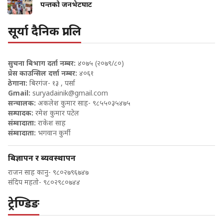
पन्तको जनभेटघाट
सूर्या दैनिक प्रा लि
सुचना बिभाग दर्ता नम्बर:
४०७५ (२०७९/८०)
प्रेस काउन्सिल दर्त्ता नम्बर:
४०६१
ठेगाना:
बिरगंज- १३ , पर्सा
Gmail:
suryadainik@gmail.com
सन्चालक:
अकलेश कुमार साह- ९८५५०३५४७५
सम्पादक:
रमेश कुमार पटेल
संम्वादाता:
राकेश साह
संम्वादाता:
भगवान कुर्मी
बिज्ञापन र ब्यवस्थापन
राजन साह कानु- ९८०२७९६७४७
संदिप महतो- ९८०२९८०७४४
ट्रेण्डिङ