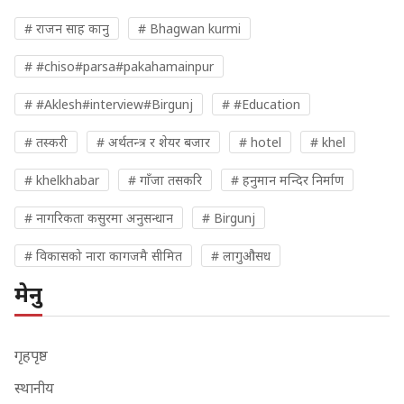
# राजन साह कानु
# Bhagwan kurmi
# #chiso#parsa#pakahamainpur
# #Aklesh#interview#Birgunj
# #Education
# तस्करी
# अर्थतन्त्र र शेयर बजार
# hotel
# khel
# khelkhabar
# गाँजा तसकरि
# हनुमान मन्दिर निर्माण
# नागरिकता कसुरमा अनुसन्धान
# Birgunj
# विकासको नारा कागजमै सीमित
# लागुऔसध
मेनु
गृहपृष्ठ
स्थानीय