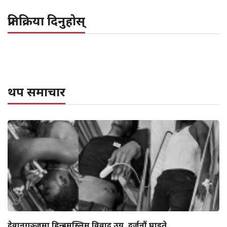
प्रतिक्रिया दिनुहोस्
थप समाचार
देवानगञ्जमा हिन्दू–मुस्लिम विवाद उग्र, दर्जनौं घाइते