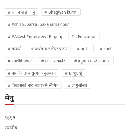
# राजन साह कानु
# Bhagwan kurmi
# #chiso#parsa#pakahamainpur
# #Aklesh#interview#Birgunj
# #Education
# तस्करी
# अर्थतन्त्र र शेयर बजार
# hotel
# khel
# khelkhabar
# गाँजा तसकरि
# हनुमान मन्दिर निर्माण
# नागरिकता कसुरमा अनुसन्धान
# Birgunj
# विकासको नारा कागजमै सीमित
# लागुऔसध
मेनु
गृहपृष्ठ
स्थानीय