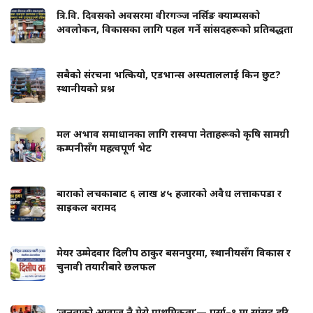
त्रि.वि. दिवसको अवसरमा वीरगञ्ज नर्सिङ क्याम्पसको
अवलोकन, विकासका लागि पहल गर्ने सांसदहरूको प्रतिबद्धता
सबैको संरचना भत्कियो, एडभान्स अस्पताललाई किन छुट?
स्थानीयको प्रश्न
मल अभाव समाधानका लागि रास्वपा नेताहरूको कृषि सामग्री
कम्पनीसँग महत्वपूर्ण भेट
बाराको लचकाबाट ६ लाख ४५ हजारको अवैध लत्ताकपडा र
साइकल बरामद
मेयर उम्मेदवार दिलीप ठाकुर बसनपुरमा, स्थानीयसँग विकास र
चुनावी तयारीबारे छलफल
‘जनताको आवाज नै मेरो प्राथमिकता’— पर्सा–१ मा सांसद हरि