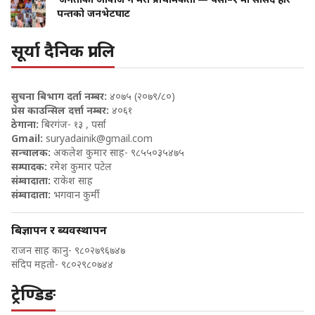
पन्तको जनभेटघाट
सूर्या दैनिक प्रा लि
सुचना बिभाग दर्ता नम्बर:
४०७५ (२०७९/८०)
प्रेस काउन्सिल दर्त्ता नम्बर:
४०६१
ठेगाना:
बिरगंज- १३ , पर्सा
Gmail:
suryadainik@gmail.com
सन्चालक:
अकलेश कुमार साह- ९८५५०३५४७५
सम्पादक:
रमेश कुमार पटेल
संम्वादाता:
राकेश साह
संम्वादाता:
भगवान कुर्मी
बिज्ञापन र ब्यवस्थापन
राजन साह कानु- ९८०२७९६७४७
संदिप महतो- ९८०२९८०७४४
ट्रेण्डिङ