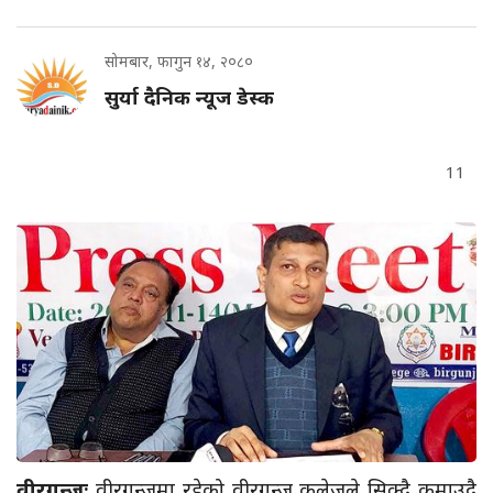
सोमबार, फागुन १४, २०८०
सुर्या दैनिक न्यूज डेस्क
11
वीरगन्जः
वीरगन्जमा रहेको वीरगन्ज कलेजले सिक्दै कमाउदै