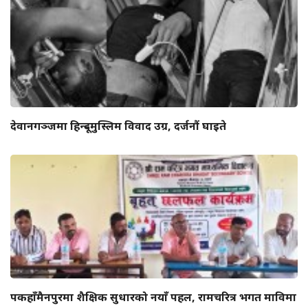
देवानगञ्जमा हिन्दू–मुस्लिम विवाद उग्र, दर्जनौं घाइते
पकहाँमैनपुरमा शैक्षिक सुधारको नयाँ पहल, रामचरित्र भगत माविमा