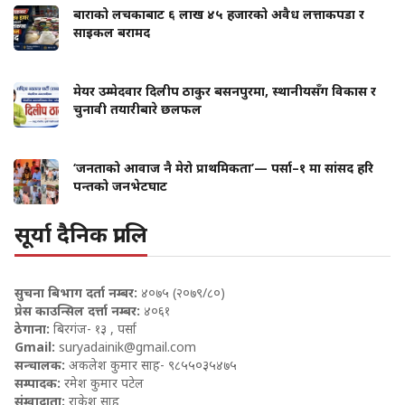
बाराको लचकाबाट ६ लाख ४५ हजारको अवैध लत्ताकपडा र
साइकल बरामद
मेयर उम्मेदवार दिलीप ठाकुर बसनपुरमा, स्थानीयसँग विकास र
चुनावी तयारीबारे छलफल
‘जनताको आवाज नै मेरो प्राथमिकता’— पर्सा–१ मा सांसद हरि
पन्तको जनभेटघाट
सूर्या दैनिक प्रा लि
सुचना बिभाग दर्ता नम्बर:
४०७५ (२०७९/८०)
प्रेस काउन्सिल दर्त्ता नम्बर:
४०६१
ठेगाना:
बिरगंज- १३ , पर्सा
Gmail:
suryadainik@gmail.com
सन्चालक:
अकलेश कुमार साह- ९८५५०३५४७५
सम्पादक:
रमेश कुमार पटेल
संम्वादाता:
राकेश साह