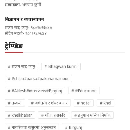
संम्वादाता:
भगवान कुर्मी
बिज्ञापन र ब्यवस्थापन
राजन साह कानु- ९८०२७९६७४७
संदिप महतो- ९८०२९८०७४४
ट्रेण्डिङ
# राजन साह कानु
# Bhagwan kurmi
# #chiso#parsa#pakahamainpur
# #Aklesh#interview#Birgunj
# #Education
# तस्करी
# अर्थतन्त्र र शेयर बजार
# hotel
# khel
# khelkhabar
# गाँजा तसकरि
# हनुमान मन्दिर निर्माण
# नागरिकता कसुरमा अनुसन्धान
# Birgunj