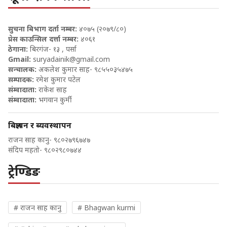
सुचना बिभाग दर्ता नम्बर:
४०७५ (२०७९/८०)
प्रेस काउन्सिल दर्त्ता नम्बर:
४०६१
ठेगाना:
बिरगंज- १३ , पर्सा
Gmail:
suryadainik@gmail.com
सन्चालक:
अकलेश कुमार साह- ९८५५०३५४७५
सम्पादक:
रमेश कुमार पटेल
संम्वादाता:
राकेश साह
संम्वादाता:
भगवान कुर्मी
बिज्ञापन र ब्यवस्थापन
राजन साह कानु- ९८०२७९६७४७
संदिप महतो- ९८०२९८०७४४
ट्रेण्डिङ
# राजन साह कानु
# Bhagwan kurmi