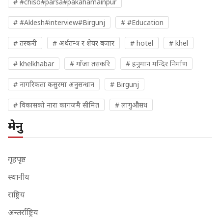
# #chiso#parsa#pakahamainpur
# #Aklesh#interview#Birgunj
# #Education
# तस्करी
# अर्थतन्त्र र शेयर बजार
# hotel
# khel
# khelkhabar
# गाँजा तसकरि
# हनुमान मन्दिर निर्माण
# नागरिकता कसुरमा अनुसन्धान
# Birgunj
# विकासको नारा कागजमै सीमित
# लागुऔसध
मेनु
गृहपृष्ठ
स्थानीय
राष्ट्रिय
अन्तर्राष्ट्रिय